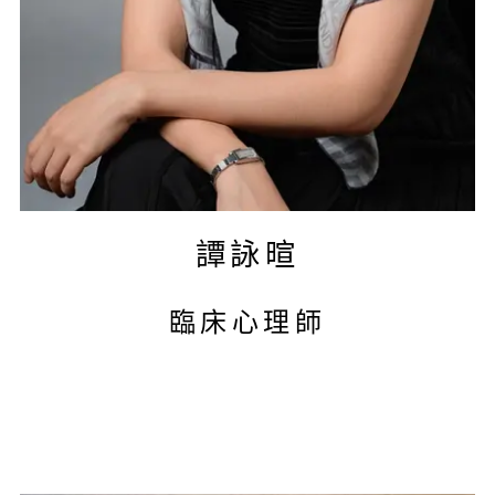
譚詠暄
臨床心理師