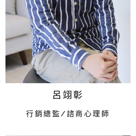
呂翊彰
行銷總監/諮商心理師