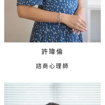
許瑋倫
諮商心理師