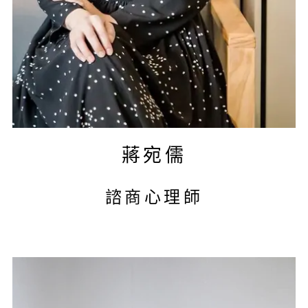
蔣宛儒
諮商心理師