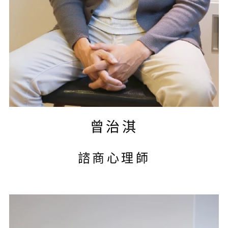
曾治淇
諮商心理師