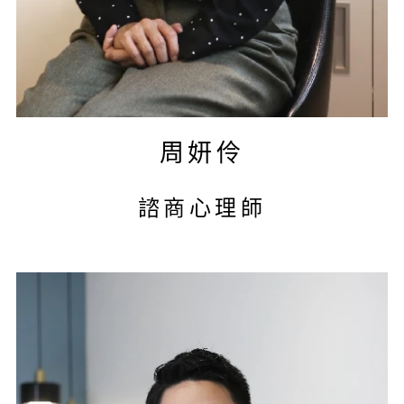
周妍伶
諮商心理師