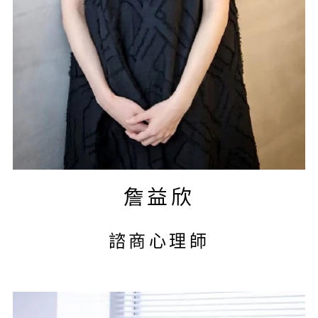
詹益欣
諮商心理師