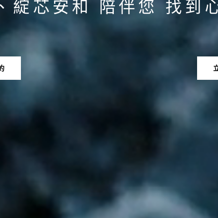
、綻芯安和 陪伴您 找到
約