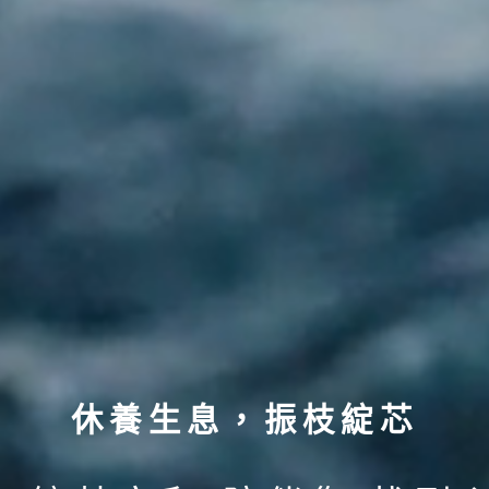
休養生息，振枝綻芯