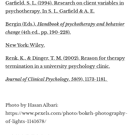
Garfield, S. L. (1994). Research on client variables in
psychotherapy. In S. L. Garfield & A. E.
Bergin (Eds.),
Handbook of psychotherapy and behavior
change
(4th ed., pp. 190-228).
New York: Wiley.
Renk, K., & Dinger, T. M. (2002). Reason for therapy
termination in a university psychology clinic.
Journal of Clinical Psychology
, 58(9), 1173-1181.
Photo by Hasan Albari:
https://www.pexels.com/photo/bokeh-photography-
of-lights-1141678/