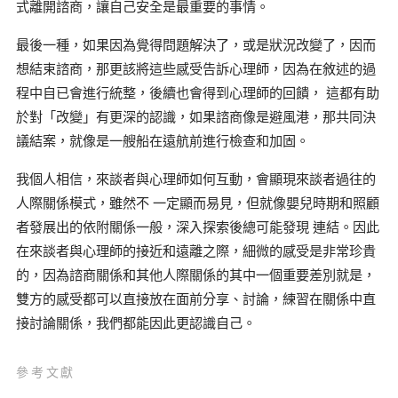
式離開諮商，讓自己安全是最重要的事情。
最後一種，如果因為覺得問題解決了，或是狀況改變了，因而
想結束諮商，那更該將這些感受告訴心理師，因為在敘述的過
程中自已會進行統整，後續也會得到心理師的回饋， 這都有助
於對「改變」有更深的認識，如果諮商像是避風港，那共同決
議結案，就像是一艘船在遠航前進行檢查和加固。
我個人相信，來談者與心理師如何互動，會顯現來談者過往的
人際關係模式，雖然不 一定顯而易見，但就像嬰兒時期和照顧
者發展出的依附關係一般，深入探索後總可能發現 連結。因此
在來談者與心理師的接近和遠離之際，細微的感受是非常珍貴
的，因為諮商關係和其他人際關係的其中一個重要差別就是，
雙方的感受都可以直接放在面前分享、討論，練習在關係中直
接討論關係，我們都能因此更認識自己。
參考文獻