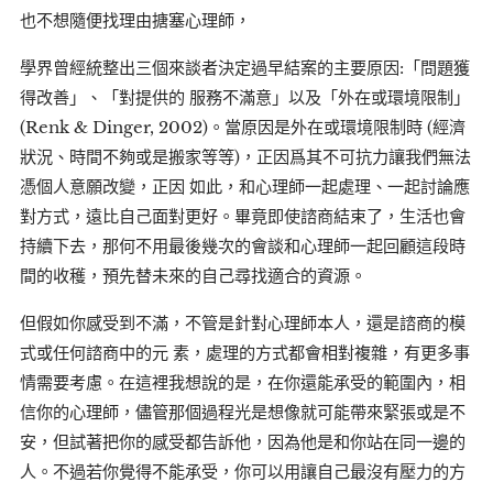
也不想隨便找理由搪塞心理師，
學界曾經統整出三個來談者決定過早結案的主要原因:「問題獲
得改善」、「對提供的 服務不滿意」以及「外在或環境限制」
(Renk & Dinger, 2002)。當原因是外在或環境限制時 (經濟
狀況、時間不夠或是搬家等等)，正因爲其不可抗力讓我們無法
憑個人意願改變，正因 如此，和心理師一起處理、一起討論應
對方式，遠比自己面對更好。畢竟即使諮商結束了，生活也會
持續下去，那何不用最後幾次的會談和心理師一起回顧這段時
間的收穫，預先替未來的自己尋找適合的資源。
但假如你感受到不滿，不管是針對心理師本人，還是諮商的模
式或任何諮商中的元 素，處理的方式都會相對複雜，有更多事
情需要考慮。在這裡我想說的是，在你還能承受的範圍內，相
信你的心理師，儘管那個過程光是想像就可能帶來緊張或是不
安，但試著把你的感受都告訴他，因為他是和你站在同一邊的
人。不過若你覺得不能承受，你可以用讓自己最沒有壓力的方