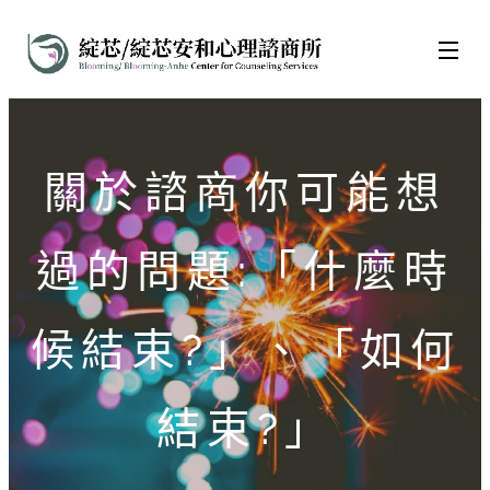
關於諮商你可能想
過的問題:「什麼時
候結束?」、「如何
結束?」