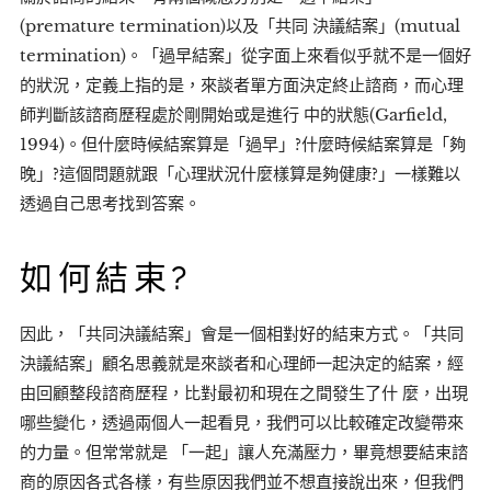
(premature termination)以及「共同 決議結案」(mutual
termination)。「過早結案」從字面上來看似乎就不是一個好
的狀況，定義上指的是，來談者單方面決定終止諮商，而心理
師判斷該諮商歷程處於剛開始或是進行 中的狀態(Garfield,
1994)。但什麼時候結案算是「過早」?什麼時候結案算是「夠
晚」?這個問題就跟「心理狀況什麼樣算是夠健康?」一樣難以
透過自己思考找到答案。
如何結束?
因此，「共同決議結案」會是一個相對好的結束方式。「共同
決議結案」顧名思義就是來談者和心理師一起決定的結案，經
由回顧整段諮商歷程，比對最初和現在之間發生了什 麼，出現
哪些變化，透過兩個人一起看見，我們可以比較確定改變帶來
的力量。但常常就是 「一起」讓人充滿壓力，畢竟想要結束諮
商的原因各式各樣，有些原因我們並不想直接說出來，但我們