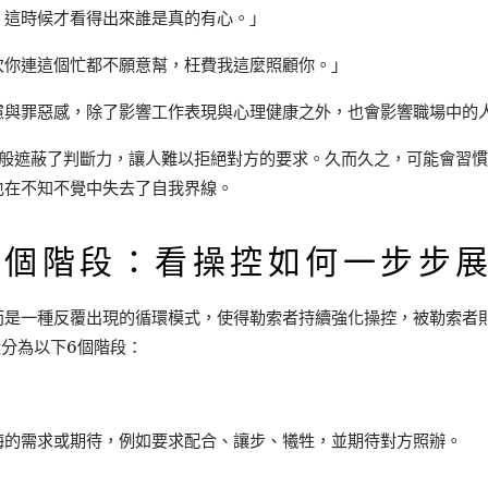
，這時候才看得出來誰是真的有心。」
次你連這個忙都不願意幫，枉費我這麼照顧你。」
慮與罪惡感，除了影響工作表現與心理健康之外，也會影響職場中的
霧般遮蔽了判斷力，讓人難以拒絕對方的要求。久而久之，可能會習
也在不知不覺中失去了自我界線。
6個階段：看操控如何一步步
而是一種反覆出現的循環模式，使得勒索者持續強化操控，被勒索者
種循環分為以下6個階段：
晦的需求或期待，例如要求配合、讓步、犧牲，並期待對方照辦。