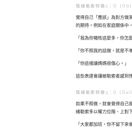
情緒勒索特徵2：O（Obli
覺得自己「應該」為對方做
的期待。例如在家庭關係中
「我為你犧牲這麼多，你怎
「你不照我的話做，就是不
「你這樣讓媽媽很傷心。」
這些表達會讓被勒索者感到
情緒勒索特徵3：G（Gui
如果不照做，就會覺得自己
緒勒索多以權力位階、上對
「大家都加班，你不留下來