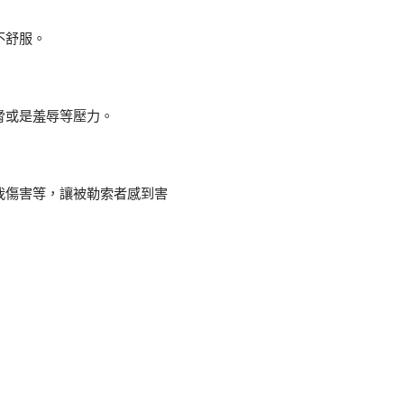
不舒服。
脅或是羞辱等壓力。
我傷害等，讓被勒索者感到害