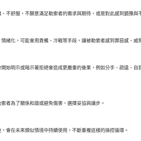
難、不舒服，不願意滿足勒索者的需求與期待，或是對此感到猶豫與
、情緒化，可能會用責備、冷戰等手段，讓被勒索者感到罪惡感、威
會開始明示或暗示著拒絕會造成更嚴重的後果，例如分手、疏遠、自
勒索者為了關係和諧或避免傷害，選擇妥協與讓步。
後，會在未來類似情境中持續使用，不斷重複這樣的操控循環。