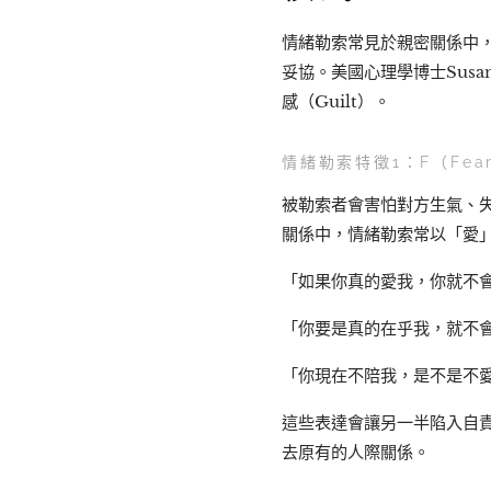
情緒勒索常見於親密關係中
妥協。美國心理學博士Susan
感（Guilt）。
情緒勒索特徵1：F（Fea
被勒索者會害怕對方生氣、
關係中，情緒勒索常以「愛
「如果你真的愛我，你就不
「你要是真的在乎我，就不
「你現在不陪我，是不是不
這些表達會讓另一半陷入自
去原有的人際關係。