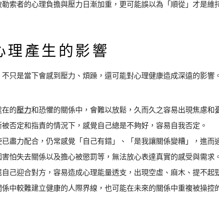
被勒索者的心理負擔與壓力日漸加重，更可能誤以為「順從」才是維
心理產生的影響
，不只是當下會感到壓力、煩躁，還可能對心理健康造成深遠的影響
處在的
壓力
和恐懼的關係中，會難以放鬆，久而久之容易出現焦慮和
斷被否定和指責的情況下，感覺自己總是不夠好，容易自我否定。
使已盡力配合，仍常感覺「自己有錯」、「是我讓關係變糟」，進而
因害怕失去關係以及擔心被懲罰等，無法放心表達真實的感受與需求
屈自己迎合對方，容易造成心理能量透支，出現空虛、麻木、提不起
關係中較難建立健康的人際界線，也可能在未來的關係中重複被操控