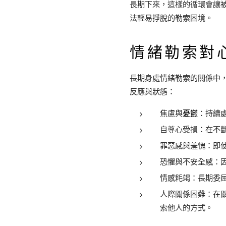
長期下來，這樣的循環會讓
法輕易掙脫的勒索困境。
情緒勒索對
長期身處情緒勒索的關係中
反應與狀態：
焦慮與
憂鬱
：持續
自尊心受損：在不
罪惡感與羞愧：即
恐懼與不安全感：
情感耗竭：長期委
人際關係困難：在
索他人的方式。