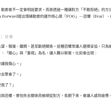
，勒索者不一定會明說要求，而是透過一種讓對方「不敢拒絕」的方
 Forward提出情緒勒索的運作核心是「FOG」—恐懼（Fear）、義務
r）恐懼
失望、報復、離開，甚至斷絕關係。這種恐懼常讓人選擇妥協，只為
」、「關心」與「重視」為名，讓人難以察覺。比如會出現：
會讓我傷心。」
會去聚會了。」
愛我了？」
責與恐懼，害怕失去關係而被順從對方，長期下來，會讓人感到疲憊