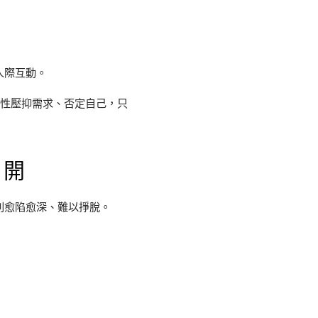
人際互動。
慣性壓抑需求、否定自己，只
展開
則愈陷愈深、難以掙脫。