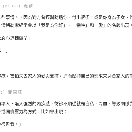
gation）義務
某些事情。，因為對方曾經幫助過你、付出很多，或是你身為子女、
，情緒勒索經常會以「我是為你好」、「犧牲」和「愛」的名義出現
麼忍心這樣做？」
孝。」
愧疚，害怕失去家人的愛與支持，進而壓抑自己的需求來迎合家人的
lt）罪惡感
是壞人，陷入強烈的內疚感，彷彿不順從就是自私、冷血，導致關係
下或同儕壓力為方式，比如會出現：
會很難看。」