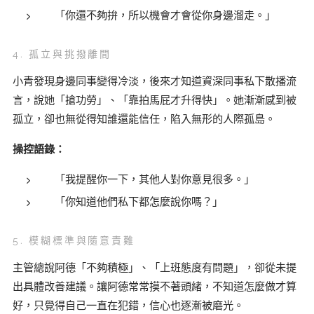
「你還不夠拚，所以機會才會從你身邊溜走。」
4. 孤立與挑撥離間
小青發現身邊同事變得冷淡，後來才知道資深同事私下散播流
言，說她「搶功勞」、「靠拍馬屁才升得快」。她漸漸感到被
孤立，卻也無從得知誰還能信任，陷入無形的人際孤島。
操控語錄：
「我提醒你一下，其他人對你意見很多。」
「你知道他們私下都怎麼說你嗎？」
5. 模糊標準與隨意責難
主管總說阿德「不夠積極」、「上班態度有問題」，卻從未提
出具體改善建議。讓阿德常常摸不著頭緒，不知道怎麼做才算
好，只覺得自己一直在犯錯，信心也逐漸被磨光。