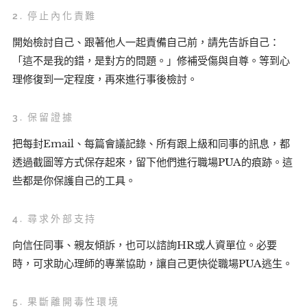
2.
停止內化責難
開始檢討自己、跟著他人一起責備自己前，請先告訴自己：
「這不是我的錯，是對方的問題。」修補受傷與自尊。等到心
理修復到一定程度，再來進行事後檢討。
3.
保留證據
把每封Email、每篇會議記錄、所有跟上級和同事的訊息，都
透過截圖等方式保存起來，留下他們進行職場PUA的痕跡。這
些都是你保護自己的工具。
4.
尋求外部支持
向信任同事、親友傾訴，也可以諮詢HR或人資單位。必要
時，可求助心理師的專業協助，讓自己更快從職場PUA逃生。
5.
果斷離開毒性環境