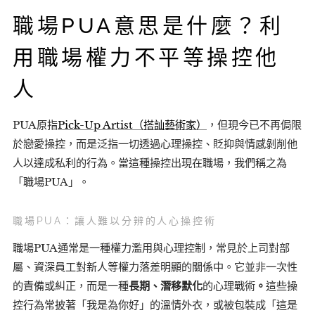
職場PUA意思是什麼？利
用職場權力不平等操控他
人
PUA原指
Pick-Up Artist（搭訕藝術家）
，但現今已不再侷限
於戀愛操控，而是泛指一切透過心理操控、貶抑與情感剝削他
人以達成私利的行為。當這種操控出現在職場，我們稱之為
「職場PUA」。
職場PUA：讓人難以分辨的人心操控術
職場PUA通常是一種權力濫用與心理控制，常見於上司對部
屬、資深員工對新人等權力落差明顯的關係中。它並非一次性
的責備或糾正，而是一種
長期、潛移默化
的心理戰術
。
這些操
控行為常披著「我是為你好」的溫情外衣，或被包裝成「這是