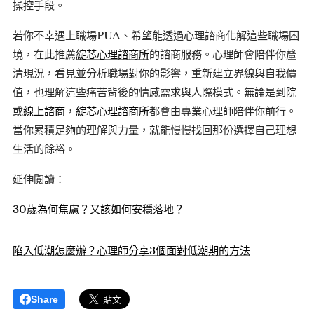
操控手段。
若你不幸遇上職場PUA、希望能透過心理諮商化解這些職場困
境，在此推薦
綻芯心理諮商所
的諮商服務。心理師會陪伴你釐
清現況，看見並分析職場對你的影響，重新建立界線與自我價
值，也理解這些痛苦背後的情感需求與人際模式。無論是到院
或
線上諮商
，
綻芯心理諮商所
都會由專業心理師陪伴你前行。
當你累積足夠的理解與力量，就能慢慢找回那份選擇自己理想
生活的餘裕。
延伸閱讀：
30歲為何焦慮？又該如何安穩落地？
陷入低潮怎麼辦？心理師分享3個面對低潮期的方法
Share