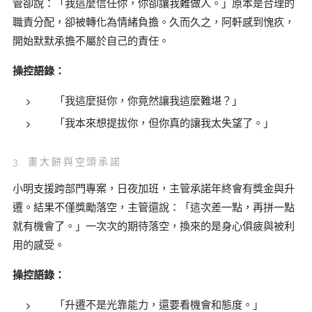
管卻說：「我這麼信任你，你卻讓我難做人。」原本是合理的
職責分配，卻被轉化為情緒負擔。久而久之，阿軒感到愧疚，
開始默默承擔不屬於自己的責任。
操控語錄：
「我這麼挺你，你竟然讓我這麼難堪？」
「我本來想提拔你，但你真的讓我太失望了。」
3. 畫大餅與空頭承諾
小明支援跨部門專案，日夜加班，主管承諾年終會有獎金與升
遷。結果不僅獎勵落空，主管還說：「這次差一點，再拼一點
就有機會了。」一次次的期待落空，換來的是身心俱疲與被利
用的感受。
操控語錄：
「升遷不是光靠能力，還要看機會和態度。」