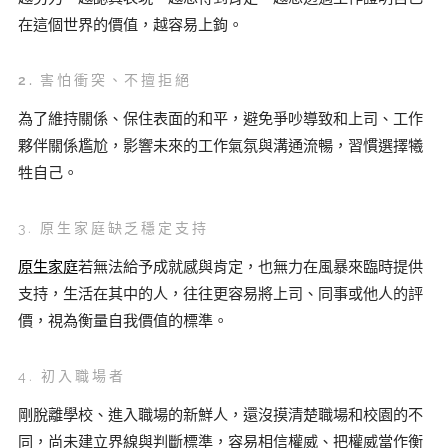
在這個世界的價值，越容易上鉤。
2.
害怕衝突、不擅拒絕
為了維持關係、保住表面的和平，避免爭吵導致和上司、工作
夥伴關係尷尬，影響未來的工作氣氛與溝通流暢，習慣選擇犧
牲自己。
3. 原生家庭缺乏穩定支持
原生家庭
若無法給予成就感與肯定，也無力在風暴來臨時提供
支持，生活在其中的人，往往更容易將上司、同事或他人的評
價，視為衡量自我價值的標準。
4. 初入職場者
剛脫離學校、進入職場的新鮮人，還沒摸清楚職場和校園的不
同，尚未建立界線與判斷標準，容易相信權威、把權威當作衡