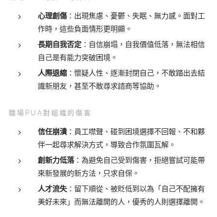
心理創傷
：出現焦慮、憂鬱、失眠、無力感。面對工
作時，這些負面情形更明顯。
長期自我否定
：自信崩塌，自我價值低落，無法相信
自己是有能力突破困境。
人際退縮
：懷疑人性、逐漸封閉自己，不敢踏出去結
識新朋友，甚至不敢尋求諮商等協助。
職場PUA對組織的傷害
信任崩潰
：員工噤聲、碰到困境選擇不回報、不和夥
伴一起尋求解決方式，導致合作氛圍瓦解。
創新力低落
：為避免自己受到傷害，拒絕嘗試可能帶
來新發展的新方法，只求自保。
人才流失
：留下順從、被貶低到以為「自己不配擁有
美好未來」而無法離開的人，優秀的人則選擇離開。