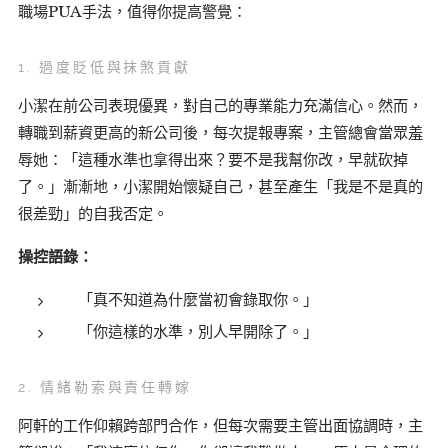
職場PUA手法，值得你提高警覺：
1. 過度貶低與抹煞貢獻
小潔在前公司表現優異，對自己的專業能力充滿信心。然而，
轉職到薪資更高的新公司後，每次提報專案，主管總會當眾羞
辱她：「這種水準也拿得出來？要不是我幫你改，早就砍掉
了。」漸漸地，小潔開始懷疑自己，甚至產生「我是不是真的
很差勁」的自我否定。
操控語錄：
「真不知道為什麼當初會錄取你。」
「你這樣的水準，別人早開除了。」
2. 情緒勒索與責任轉嫁
阿軒的工作仰賴跨部門合作，但每次需要主管出面協調時，主