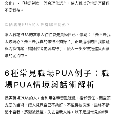
文化」、「這是制度」等合理化語言，使人難以分辨是否遭遇
不當對待。
深陷職場PUA的人會有哪些情形？
陷入職場PUA的當事人往往會先責怪自己，懷疑：「是不是我
太玻璃心？是不是我真的做得不夠好？」正是這樣的自我懷疑
與內疚情緒，讓操控者更容易得手，使人一步步被拖進負面循
環的泥沼中。
6種常見職場PUA例子：職
場PUA情境與話術解析
操弄職場PUA的人，會利用各種責難貶低、推卸責任、開空頭
支票的話術，讓人感覺自己不夠好、不值得被肯定，最終不斷
縮小自我，逐漸被操控、失去自我人格。以下是最常見的6種