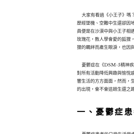
大家有看過《小王子》嗎？
歷經墜機、空難中生還卻因
員便是在沙漠中與小王子相遇
玫瑰花，教人學會愛的狐狸
狸的羈絆而產生眼淚，也因
憂鬱症在《DSM-5精神
對所有活動降低興趣與愉悅
響生活的方方面面，然而，
的出現，會不會這趟生還之
一、憂鬱症患