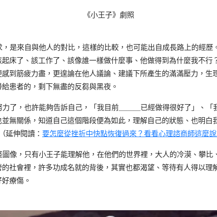
《小王子》劇照
，是來自與他人的對比，這樣的比較，也可能出自成長路上的經歷
該起床了、該工作了、該像誰一樣做什麼事、他做得到為什麼我不行
便感到筋疲力盡，更遑論在他人議論、建議下所產生的滿滿壓力，生
帶給患者的，剩下無盡的反芻與黑夜。
力了，也許能夠告訴自己，「我目前＿＿＿已經做得很好了」、「
也並無關係，知道自己這個階段便為如此，理解自己的狀態、也明白
（延伸閱讀：
要怎麼從挫折中快點恢復過來？看看心理諮商師這麼說
圖像，只有小王子能理解他，在他們的世界裡，大人的冷漠、攀比
營的社會裡，許多功成名就的背後，其實也都渴望、等待有人得以理
好好療傷。