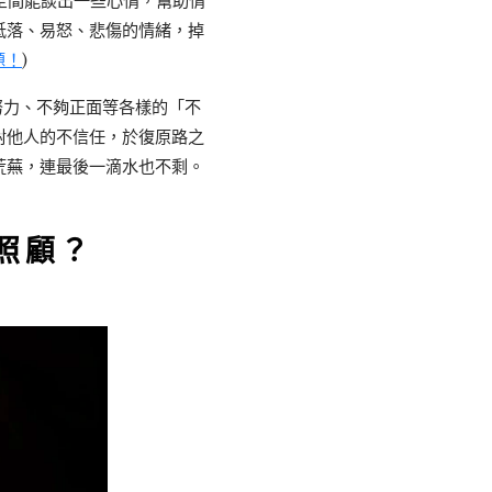
空間能談出一些心情，幫助情
低落、易怒、悲傷的情緒，掉
題！
)
努力、不夠正面等各樣的「不
對他人的不信任，於復原路之
荒蕪，連最後一滴水也不剩。
照顧？