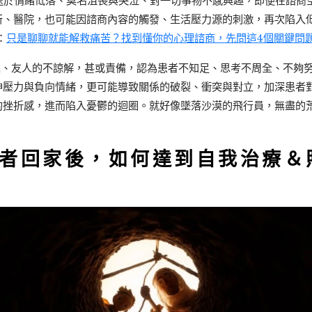
於情緒低落、莫名沮喪與哭泣、對一切事物不感興趣，即便在諮商
所、醫院，也可能因諮商內容的觸發、生活壓力源的刺激，再次陷入
：
只是聊聊就能解救痛苦？找到懂你的心理諮商，先問這4個關鍵問
、友人的不諒解，甚或責備，認為患者不知足、思考不周全、不夠
神壓力與負向情緒，更可能導致關係的破裂、衝突與對立，加深患者
的挫折感，進而陷入憂鬱的迴圈。就好像墜落沙漠的飛行員，無盡的
者回家後，如何達到自我治療＆