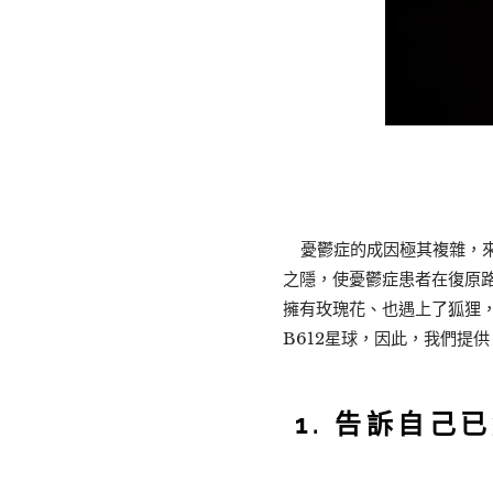
憂鬱症的成因極其複雜，來
之隱，使憂鬱症患者在復原路
擁有玫瑰花、也遇上了狐狸
B612星球，因此，我們提供 
1. 告訴自己