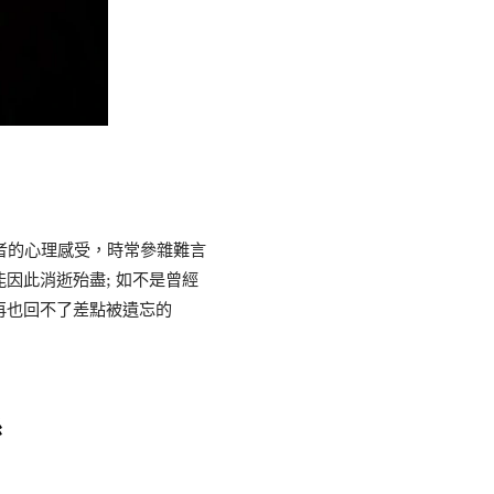
者的心理感受，時常參雜難言
因此消逝殆盡; 如不是曾經
再也回不了差點被遺忘的
係