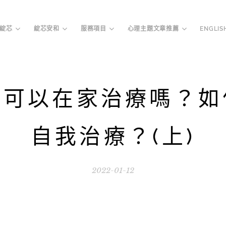
綻芯
綻芯安和
服務項目
心理主題文章推薦
ENGLIS
症可以在家治療嗎？如
自我治療？(上)
2022-01-12