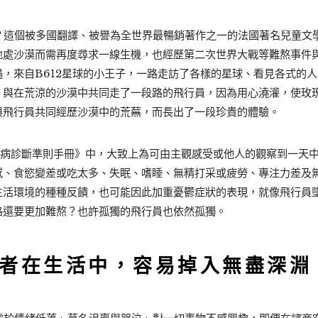
這個被多國翻譯、被譽為全世界最暢銷著作之一的法國著名兒童文
地處沙漠而需再度尋求一線生機，也經歷第二次世界大戰等難熬事件
，來自B612星球的小王子，一路走訪了各樣的星球、看見各式的
，與在荒涼的沙漠中共同走了一段路的飛行員，因為用心澆灌，使玫
與飛行員共同經歷沙漠中的荒蕪，而長出了一段珍貴的體驗。
疾病診斷準則手冊》中，大致上為可由主觀感受或他人的觀察到一天
感、食慾變差或吃太多、失眠、嗜睡、無精打采或疲勞、專注力差及
生活環境的種種反饋，也可能因此加重憂鬱症狀的表現，就像飛行員
路還要更加難熬？也許孤獨的飛行員也依然孤獨。
者在生活中，容易掉入無盡深淵