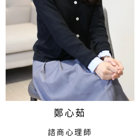
鄭心茹
諮商心理師