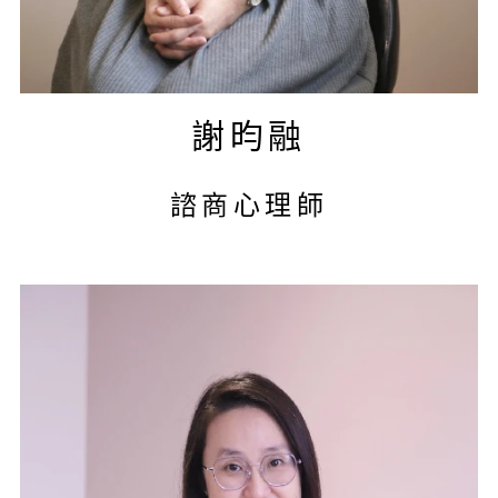
謝昀融
諮商心理師