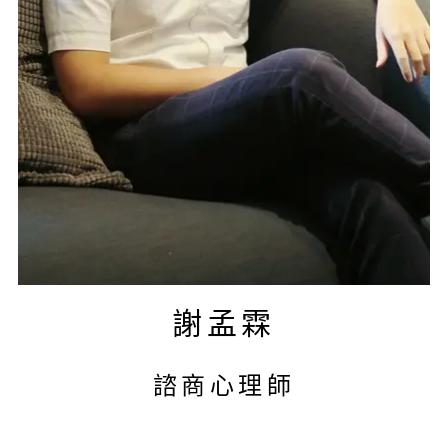
謝孟霖
諮商心理師