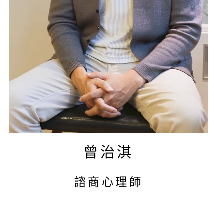
曾治淇
諮商心理師