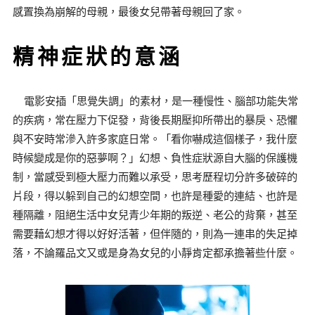
感置換為崩解的母親，最後女兒帶著母親回了家。
精神症狀的意涵
電影安插「思覺失調」的素材，是一種慢性、腦部功能失常
的疾病，常在壓力下促發，背後長期壓抑所帶出的暴戾、恐懼
與不安時常滲入許多家庭日常。「看你嚇成這個樣子，我什麼
時候變成是你的惡夢啊？」幻想、負性症狀源自大腦的保護機
制，當感受到極大壓力而難以承受，思考歷程切分許多破碎的
片段，得以躲到自己的幻想空間，也許是種愛的連結、也許是
種隔離，阻絕生活中女兒青少年期的叛逆、老公的背棄，甚至
需要藉幻想才得以好好活著，但伴隨的，則為一連串的失足掉
落，不論羅品文又或是身為女兒的小靜肯定都承擔著些什麼。