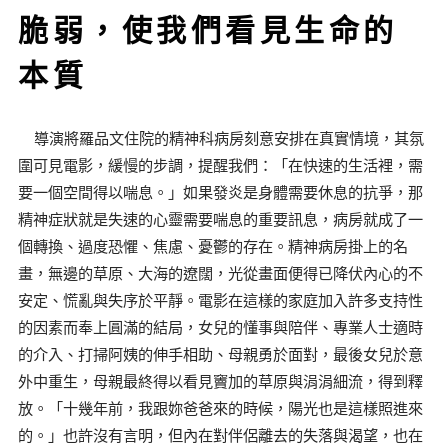
脆弱，使我們看見生命的
本質
導演將羅品文住院的精神科病房刻意安排在真實情境，其氛
圍可見電影，緩慢的步調，提醒我們：「在快速的生活裡，需
要一個空間得以喘息。」如果發炎是身體需要休息的抗爭，那
精神症狀就是失速的心靈需要喘息的重要訊息，病房就成了一
個轉換、過度恐懼、焦慮、憂鬱的存在。精神病房掛上的名
畫，無邊的草原、大海的遼闊，光從畫面便得已降伏內心的不
安定、慌亂與失序於平靜。電影在這樣的家庭加入許多支持性
的因素而奉上圓滿的結局，女兒的懂事與陪伴、專業人士適時
的介入、打掃阿姨的伸手相助、母親勇於面對，最後女兒於意
外中重生，母親最終得以看見竇加的草原與涓涓細流，得到釋
放。「十幾年前，我跟妳爸爸來的時候，陽光也是這樣照進來
的。」也許沒有言明，但內在對伴侶離去的失落與渴望，也在