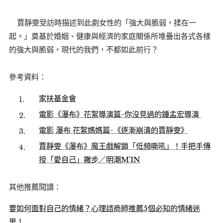
賈靜雯受訪時描述到此劇女性的「強大與脆弱，揉在一
起。」奠基於婚姻、健康與經濟的家庭關係所堆疊出各式各樣
的強大與脆弱，現代的我們，不都如此前行？
參考資料：
家扶基金會
電影《瀑布》花絮導演篇-你沒見過的鍾孟宏導演
電影 瀑布 花絮媽媽篇-《逐漸崩潰的賈靜雯》
賈靜雯《瀑布》魔王戲解鎖「低頻嘶吼」！手把手傳
授「愛自己」撇步／明潮M'IN
其他推薦閱讀：
要如何面對自己的情緒？心理諮商師推薦5個必知的情緒迷
思！