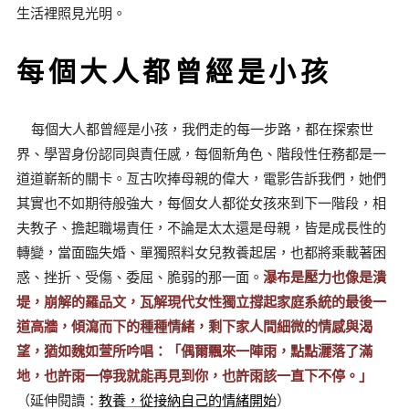
生活裡照見光明。
每個大人都曾經是小孩
每個大人都曾經是小孩，我們走的每一步路，都在探索世
界、學習身份認同與責任感，每個新角色、階段性任務都是一
道道嶄新的關卡。亙古吹捧母親的偉大，電影告訴我們，她們
其實也不如期待般強大，每個女人都從女孩來到下一階段，相
夫教子、擔起職場責任，不論是太太還是母親，皆是成長性的
轉變，當面臨失婚、單獨照料女兒教養起居，也都將乘載著困
惑、挫折、受傷、委屈、脆弱的那一面。
瀑布是壓力也像是潰
堤，崩解的羅品文，瓦解現代女性獨立撐起家庭系統的最後一
道高牆，傾瀉而下的種種情緒，剩下家人間細微的情感與渴
望，猶如魏如萱所吟唱：「偶爾飄來一陣雨，點點灑落了滿
地，也許雨一停我就能再見到你，也許雨該一直下不停。」
（延伸閱讀：
教養，從接納自己的情緒開始
）