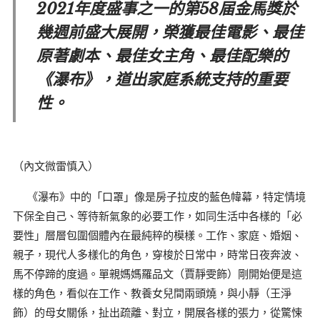
2021年度盛事之一的第58届金馬獎於
幾週前盛大展開，榮獲最佳電影、最佳
原著劇本、最佳女主角、最佳配樂的
《瀑布》，道出家庭系統支持的重要
性。
（內文微雷慎入）
《瀑布》中的「口罩」像是房子拉皮的藍色幃幕，特定情境
下保全自己、等待新氣象的必要工作，如同生活中各樣的「必
要性」層層包圍個體內在最純粹的模樣。工作、家庭、婚姻、
親子，現代人多樣化的角色，穿梭於日常中，時常日夜奔波、
馬不停蹄的度過。單親媽媽羅品文（賈靜雯飾）剛開始便是這
樣的角色，看似在工作、教養女兒間兩頭燒，與小靜（王淨
飾）的母女關係，扯出疏離、對立，開展各樣的張力，從驚悚