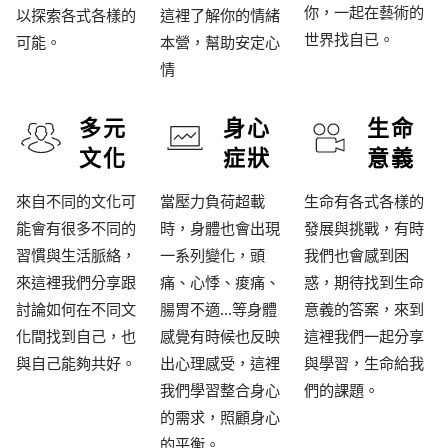
你，一起在藝術的
以探索各式各樣的
這裡了解你的情緒
世界找自已。
可能。
本營，幫助安定心
情
多元
身心
生命
文化
症狀
意義
來自不同的文化可
當壓力負荷超載
生命有各式各樣的
能會有很多不同的
時，身體也會出現
發展與挑戰，有時
習慣與生活脈絡，
一系列變化，頭
我們也會感到困
來這裡我們分享跟
痛、心悸、痠痛、
惑，期待找到生命
討論如何在不同文
腸胃不適...等身體
意義的答案，來到
化間找到自己，也
感覺有時候也反映
這裡我們一起分享
與自己能夠共好。
出心理感受，這裡
與學習，生命給我
我們學習整合身心
們的課題。
的需求，照顧身心
的平衡。