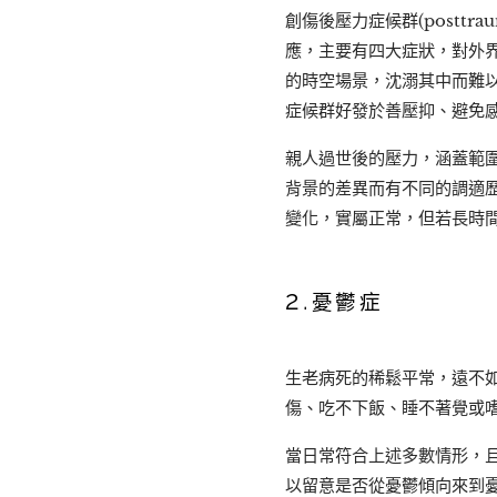
創傷後壓力症候群(posttra
應，主要有四大症狀，對外
的時空場景，沈溺其中而難
症候群好發於善壓抑、避免
親人過世後的壓力，涵蓋範
背景的差異而有不同的調適歷
變化，實屬正常，但若長時
2.
憂鬱症
生老病死的稀鬆平常，遠不
傷、吃不下飯、睡不著覺或
當日常符合上述多數情形，
以留意是否從憂鬱傾向來到