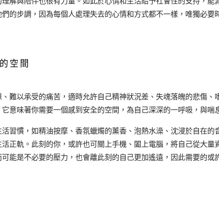
的理解與陪伴也很有力量。如此於心情和生活給予社會性的支持，能
他們的步調，因為每個人處理失去的心情和方式都不一樣，唯獨必要
的空間
憊、難以承受的痛苦，適時允許自己精神狀況差、失魂落魄的悲傷、
？它意味著你需要一個感到安全的空間，為自己深深的一呼吸，與喘
生活習慣，如精油按摩、香氛蠟燭的薰香、泡熱水澡、沈浸於自在的
生活正軌。此刻的你，或許也可關上手機、闔上電腦，將自己從大量
而可能是不必要的壓力，也會離此刻的自己更加遙遠，因此需要的或