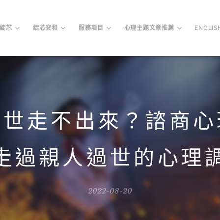
綻芯
綻芯安和
服務項目
心理主題文章推薦
ENGLIS
過世走不出來？諮商心
走過親人過世的心理
2022-08-20