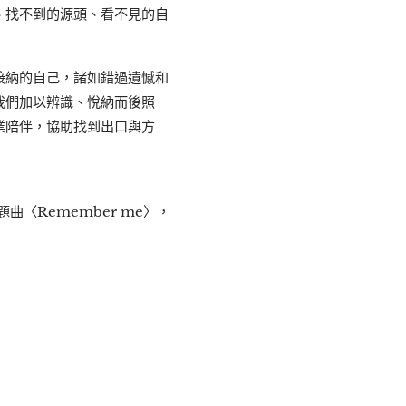
、找不到的源頭、看不見的自
接納的自己，諸如錯過遺憾和
我們加以辨識、悅納而後照
業陪伴，協助找到出口與方
〈Remember me〉，