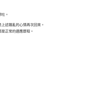
想吐。
是上述雜亂的心情再次回來。
都是正常的適應歷程。