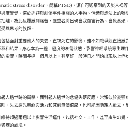
umatic stress disorder，簡稱PTSD)，源自可觀察到的天
界過度警覺、慣於逃避與創傷事件相關的人事物、情緒與想法上的轉
以抽離，為此反覆感到痛苦，嚴重者將出現自我傷害行為、自殺念頭
感受與思考的族群。
圍包括面對重要他人的失去、直視死亡的影響，雖不如戰爭般直接感
程和結果 ; 身心本為一體，極度的哀傷狀態，影響神經系統等生理
間的影響，時間長達一個月以上，甚至好一段時日才開始出現以上症
如親人過世時的衝擊，面對親人過世的悲傷失落反應，常類似於憂鬱
嗜睡、失去原先興趣與活力和感到無價值感，也可能因隨親人離去，
且維持超過兩週以上影響生活運作，包括社交、工作，甚至產生幻覺
憂鬱症的處境。