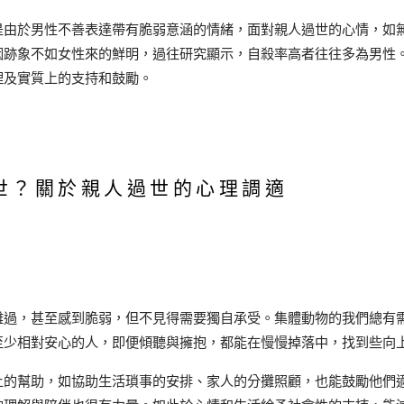
是由於男性不善表達帶有脆弱意涵的情緒，面對親人過世的心情，如
因跡象不如女性來的鮮明，過往研究顯示，自殺率高者往往多為男性
理及實質上的支持和鼓勵。
世？關於親人過世的心理調適
難過，甚至感到脆弱，但不見得需要獨自承受。集體動物的我們總有
至少相對安心的人，即便傾聽與擁抱，都能在慢慢掉落中，找到些向
上的幫助，如協助生活瑣事的安排、家人的分攤照顧，也能鼓勵他們