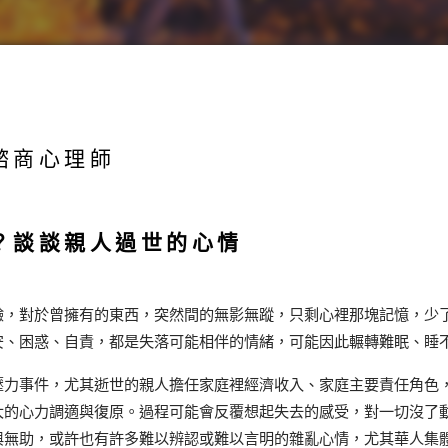
諮商心理師
？談談親人過世的心情
驗，對於曾擁有的東西，突然間的無影無蹤，只剩心裡那塊記憶，少
安、困惑、自責，都是失落可能相伴的情緒，可能因此輾轉難眠、睡
壓力事件，尤其逝世的親人擔任家庭裡經濟收入、家庭主要責任角色
大的心力調適與復原。過程可能會反覆想起失去的感受，對一切沒了
與無助，或許也有許多難以辨認或難以言明的雜亂心情，尤其華人集