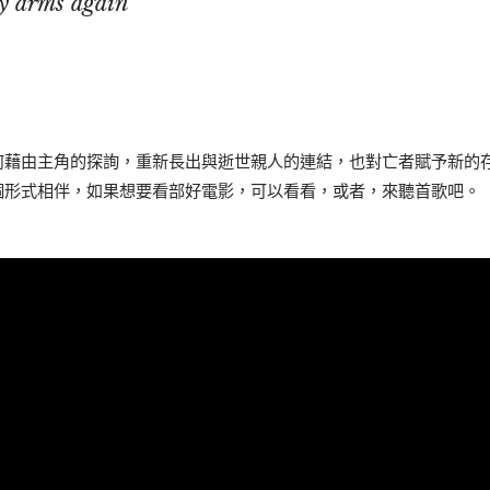
my arms again
何藉由主角的探詢，重新長出與逝世親人的連結，也對亡者賦予新的
個形式相伴，如果想要看部好電影，可以看看，或者，來聽首歌吧。