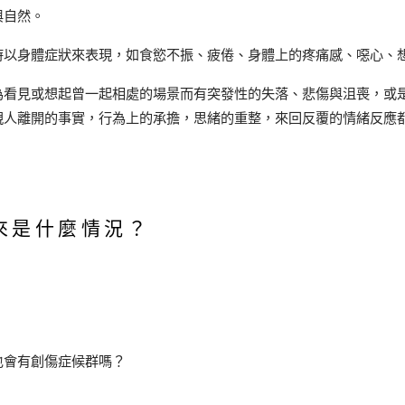
與自然。
時以身體症狀來表現，如食慾不振、疲倦、身體上的疼痛感、噁心、
為看見或想起曾一起相處的場景而有突發性的失落、悲傷與沮喪，或
親人離開的事實，行為上的承擔，思緒的重整，來回反覆的情緒反應
來是什麼情況？
也會有創傷症候群嗎？