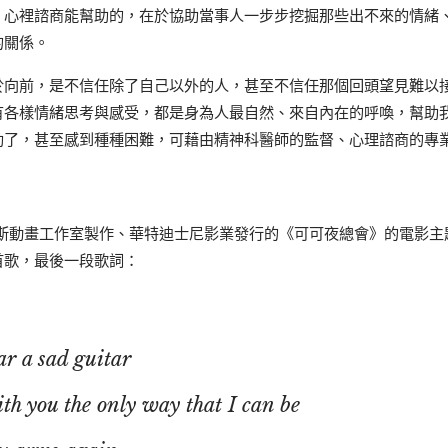
，心裡諮商能幫助的，在於協助當事人一步步挖掘那些出不來的情緒
的關係。
於向前，是不信任除了自己以外的人，甚至不信任那個回頭望見難以
有各樣情緒思考與感受，都是身為人最自然、來自內在的呼喚，幫助
助了，甚至感到種種困難，可藉由精神科醫師的監督、心理諮商的專
克斯動畫工作室製作、華特迪士尼影業發行的《可可夜總會》的電影主題曲
首歌，最後一段歌詞：
ar a sad guitar
th you the only way that I can be