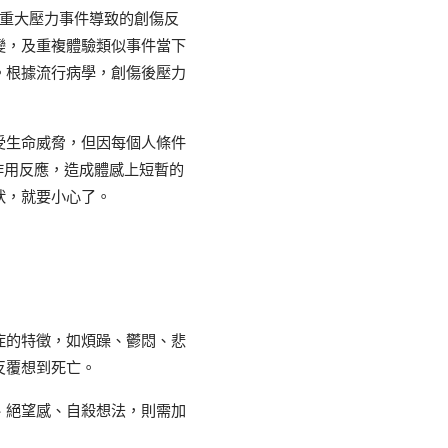
災人禍等重大壓力事件導致的創傷反
變，及重複體驗類似事件當下
。根據流行病學，創傷後壓力
受生命威脅，但因每個人條件
作用反應，造成體感上短暫的
狀，就要小心了。
症的特徵，如煩躁、鬱悶、悲
反覆想到死亡。
、絕望感、自殺想法，則需加