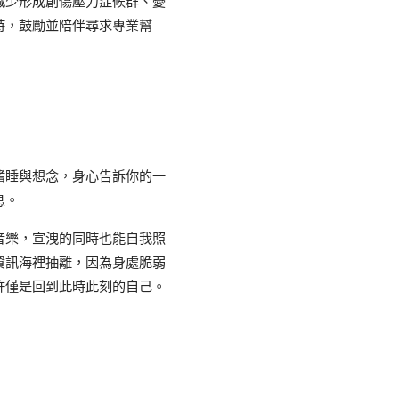
減少形成創傷壓力症候群、憂
時，鼓勵並陪伴尋求專業幫
嗜睡與想念，身心告訴你的一
息。
音樂，宣洩的同時也能自我照
資訊海裡抽離，因為身處脆弱
許僅是回到此時此刻的自己。