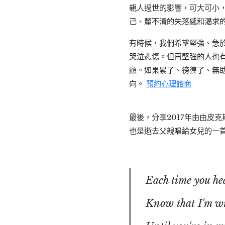
親人過世的影響，可大可小
己、釐不清的失落感和渴求
有時候，我們希望堅強、急
哭泣悲傷。但再堅強的人也
顧。如果累了、徬徨了、無
向。
預約心理諮商
最後，分享2017年由由皮
也是逝去父親唱給女兒的一
Each time you he
Know that I'm wi