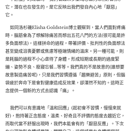
它，潛在也在發生的，是它反映出我們發自內心地「厭惡」
它。
如同洛杉磯Elisha Goldstein博士觀察到，當人們面對疼痛
時，腦筋會為了想解除痛苦而想出五花八門的方法(很可能是許
多負面想法)，這樣拼命的過程，帶著評價、批判性的負面想法
甚至變成沮喪憂鬱或焦慮等極端情緒的溫床。另一種可能，則
是耗腦的過程不小心虐待了身體，形成短期或長期的過度緊
繃、姿勢不良、廢寢忘餐...等等。我們真的不是故意的(誰想要
故意製造痛苦呢)，只是我們習慣遵循「趨樂避苦」原則，但腦
袋疲於奔命下是會對健康造成反效果，卻渾然不知的。這時正
念提供一個新的方式去認識「痛」。
我們可以有意識地「溫和回應」(起初會不習慣，慢慢來就
好)，抱持著正念態度，溫柔、好奇且不評價的態度去趨近它，
而取代當不舒服出現時，我們本能會有的「厭惡反應」。下次