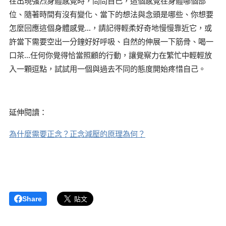
在出現強烈身體感覺時，問問自己，這個感覺在身體哪個部
位、隨著時間有沒有變化、當下的想法與念頭是哪些、你想要
怎麼回應這個身體感覺...，請記得輕柔好奇地慢慢靠近它，或
許當下需要空出一分鐘好好呼吸、自然的伸展一下筋骨、喝一
口茶...任何你覺得恰當照顧的行動，讓覺察力在繁忙中輕輕放
入一顆逗點，試試用一個與過去不同的態度開始疼惜自己。
延伸閱讀：
為什麼需要正念？正念減壓的原理為何？
Share