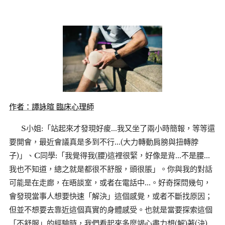
作者：譚詠暄 臨床心理師
S小姐:「站起來才發現好痠...我又坐了兩小時簡報，等等還
要開會，最近會議真是多到不行...(大力轉動肩膀與扭轉脖
子)」、C同學:「我覺得我(腰)這裡很緊，好像是背...不是腰...
我也不知道，總之就是都很不舒服，頭很脹」。你與我的對話
可能是在走廊，在晤談室，或者在電話中...。好奇探問幾句，
會發現當事人想要快速「解決」這個感覺，或者不斷找原因；
但並不想要去靠近這個真實的身體感受。也就是當要探索這個
「不舒服」的經驗時，我們看起來多麼竭心盡力想(解)著(決)