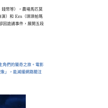
、錢幣等），農場馬匹莫
飾演）和 Em（琪琪帕瑪
卻因詭譎事件，展開五段
主角們的獵奇之旅。電影
現象」，能減緩網路關注