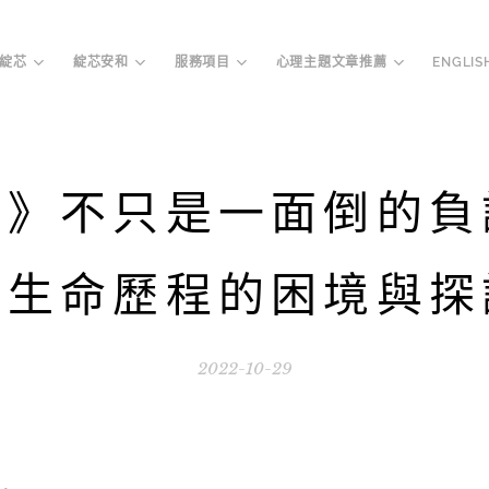
綻芯
綻芯安和
服務項目
心理主題文章推薦
ENGLIS
！》不只是一面倒的負
談生命歷程的困境與探
2022-10-29