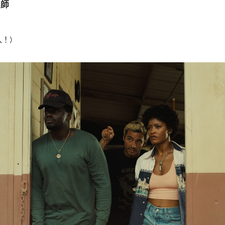
理師
入！
）