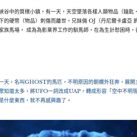
峽谷中的質樸小鎮，有一天，天空墜落各樣人類物品（鑰匙
下的硬幣（物品）刺傷而離世，兄妹倆 OJ（丹尼爾卡盧亞 
家族馬場， 成為為影業界工作的馴馬師，在為生計愁困時，
一天，名叫GHOST的馬匹，不明原因的朝欄外狂奔，展開
眾知道太多，將UFO一詞改成UAP，轉成形容「空中不明
是什麼東西，就不再感興趣了。