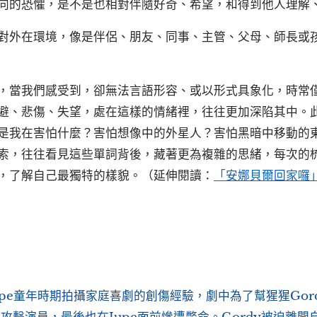
向的恐懼，是不是也相對伴隨好奇、希望，和得到他人理解
對外在環境，像是伴侶、朋友、同事、主管、父母、師長或
，當我們感受到，卻無法言語形容、或以形式具象化，時常
避、悲傷、失望，處在這樣的情緒裡，往往更加深陷其中。
是我在害怕什麼？害怕想像中的外星人？害怕黑暗中移動的
索，往往看見這些單詞背後，藏著更為複雜的思緒，每次的
，了解自己最獨特的樣貌。（延伸閱讀：
「安娜貝爾回家囉
pe童年時期拍攝家庭喜劇的創傷經驗，劇中為了幫猩猩Gor