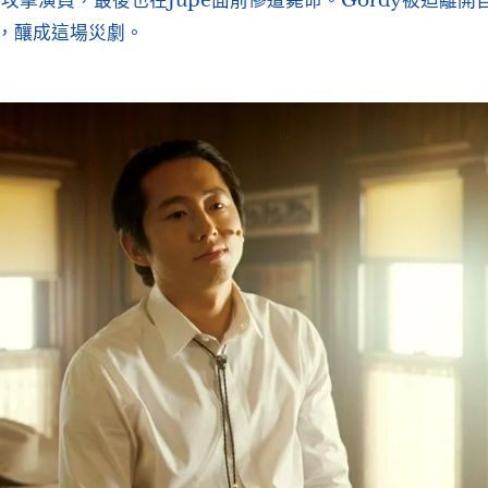
」攻擊演員，最後也在Jupe面前慘遭斃命。Gordy被迫離
，釀成這場災劇。