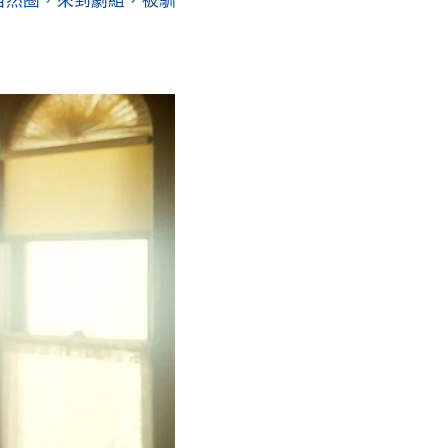
開自然圈，來到劇組，被馴