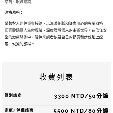
諮商、親職諮詢
治療風格：
帶著對人的尊重與接納，以溫暖細膩和謙卑用心的專業風格，
認真聆聽個人生命經驗、深度理解個人的主觀世界。在信任安
全的治療關係中，陪伴來談者依著自己的節奏和步伐踏上療
癒、蛻變的旅程。
收費列表
3300 NTD
/
50分鐘
個別諮商
5500
NTD/
80分鐘
家庭/伴侶諮商