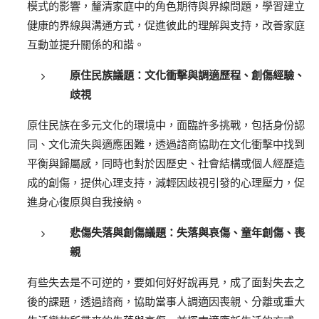
模式的影響，釐清家庭中的角色期待與界線問題，學習建立
健康的界線與溝通方式，促進彼此的理解與支持，改善家庭
互動並提升關係的和諧。
原住民族議題：文化衝擊與調適歷程、創傷經驗、
歧視
原住民族在多元文化的環境中，面臨許多挑戰，包括身份認
同、文化流失與適應困難，透過諮商協助在文化衝擊中找到
平衡與歸屬感，同時也對於因歷史、社會結構或個人經歷造
成的創傷，提供心理支持，減輕因歧視引發的心理壓力，促
進身心復原與自我接納。
悲傷失落與創傷議題：
失落與哀傷、童年創傷、喪
親
有些失去是不可逆的，要如何好好說再見，成了面對失去之
後的課題，透過諮商，協助當事人調適因喪親、分離或重大