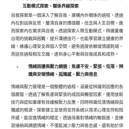
互動模式探索、關係界線探索
自我探索是一個深入了解自我、建構內外關係的過程，透過
內在對話與反思，釐清自身的價值觀、信念與人生目標，進
而探索內在需求與自我，透過探索人際互動模式，辨識重複
出現的挑戰與困難，提升溝通技巧，也能學習建立健康的界
線，維護心理安全與個人空間，避免過度依賴或情感耗竭，
而這些過程相互交織，達到身心平衡與自我成長和成熟。
情緒困擾與壓力調適：
焦慮不安、緊張、低落、辨
識與安頓情緒、孤獨感、壓力與倦怠
情緒與壓力管理是一個整體的過程，涵蓋從辨識到因應的各
個層面，透過了解焦慮與緊張的成因與觸發因素，運用放鬆
技巧與認知重建有效緩解壓力反應，同時辨識低落情緒與孤
獨感的根源，探索建立並使用支持系統以尋求心理支持和陪
伴感，能促進情緒的穩定，透過培養對情緒的敏銳度，並練
習接納與調適情緒，不僅能減少壓力與倦怠感，還有助於保