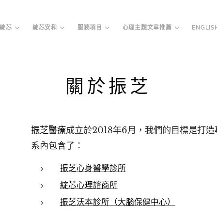
綻芯
綻芯安和
服務項目
心理主題文章推薦
ENGLIS
關於振芝
振芝醫療
成立於2018年6月，我們的目標是打
系內包含了：
振芝心身醫學診所
綻芯心理諮商所
振芝沃本診所（大腦保健中心）